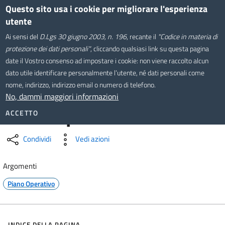
Salta
Questo sito usa i cookie per migliorare l'esperienza
Comune di Montevarchi
al
utente
contenuto
Sistema Informativo
Ai sensi del
D.Lgs 30 giugno 2003, n. 196
, recante il
"Codice in materia di
principale
Territoriale
protezione dei dati personali"
, cliccando qualsiasi link su questa pagina
date il Vostro consenso ad impostare i cookie: non viene raccolto alcun
dato utile identificare personalmente l’utente, né dati personali come
Home
/
Governo del Territorio
/
Piano Operativo
nome, indirizzo, indirizzo email o numero di telefono.
No, dammi maggiori informazioni
Piano Operativo
ACCETTO
Condividi
Vedi azioni
Argomenti
Piano Operativo
INDICE DELLA PAGINA