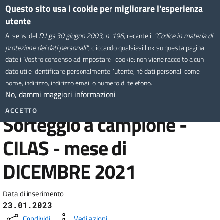
Salta
Questo sito usa i cookie per migliorare l'esperienza
Comune di Montevarchi
al
utente
contenuto
Sistema Informativo
Ai sensi del
D.Lgs 30 giugno 2003, n. 196
, recante il
"Codice in materia di
principale
Territoriale
protezione dei dati personali"
, cliccando qualsiasi link su questa pagina
date il Vostro consenso ad impostare i cookie: non viene raccolto alcun
dato utile identificare personalmente l’utente, né dati personali come
Home
/
nome, indirizzo, indirizzo email o numero di telefono.
Sorteggio a campione - CILAS - mese di DICEMBRE 2021
No, dammi maggiori informazioni
ACCETTO
Sorteggio a campione -
CILAS - mese di
DICEMBRE 2021
Data di inserimento
23.01.2023
Condividi
Vedi azioni