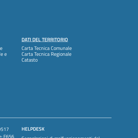
DATI DEL TERRITORIO
le
Carta Tecnica Comunale
le e
Carta Tecnica Regionale
Catasto
HELPDESK
90517
e: F656