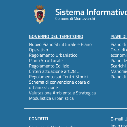
Sistema Informativo
Comune di Montevarchi
Footer
GOVERNO DEL TERRITORIO
PIANI D
Nuovo Piano Strutturale e Piano
Piano di
menu
Operativo
Orari di 
Regolamento Urbanistico
economi
Piano Strutturale
Piano de
Regolamento Edilizio
Scarichi
Criteri attuazione art.28 ...
Manomiss
Regolamento sui Centri Storici
Piano di
Schema di convenzione opere di
urbanizzazione
Valutazione Ambientale Strategica
Modulistica urbanistica
CONTATTI
E-mail 
Invio pr