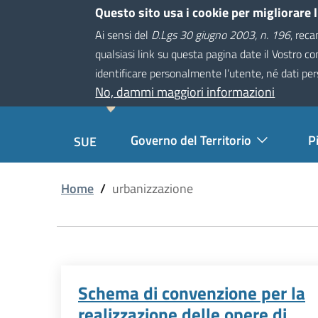
Salta
Questo sito usa i cookie per migliorare 
Comune di Montevarchi
al
Ai sensi del
D.Lgs 30 giugno 2003, n. 196
, reca
contenuto
qualsiasi link su questa pagina date il Vostro c
Sistema Informa
principale
identificare personalmente l’utente, né dati per
Comune di Montevarchi
No, dammi maggiori informazioni
Navigazione
Governo del Territorio
P
SUE
Principale
Home
/
urbanizzazione
Schema di convenzione per la
realizzazione delle opere di