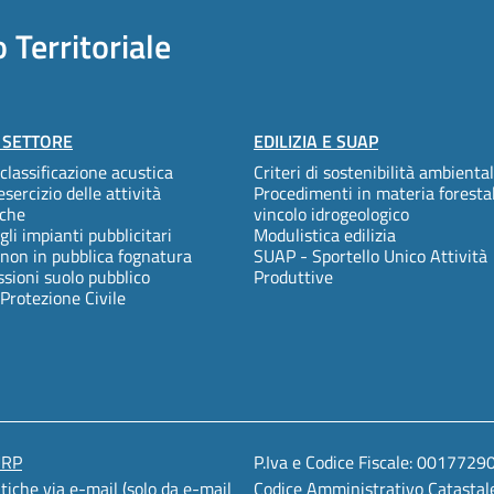
 Territoriale
I SETTORE
EDILIZIA E SUAP
 classificazione acustica
Criteri di sostenibilità ambienta
esercizio delle attività
Procedimenti in materia foresta
che
vincolo idrogeologico
gli impianti pubblicitari
Modulistica edilizia
 non in pubblica fognatura
SUAP - Sportello Unico Attività
ioni suolo pubblico
Produttive
 Protezione Civile
URP
P.Iva e Codice Fiscale: 001772
atiche via e-mail
(solo da e-mail
Codice Amministrativo Catastal