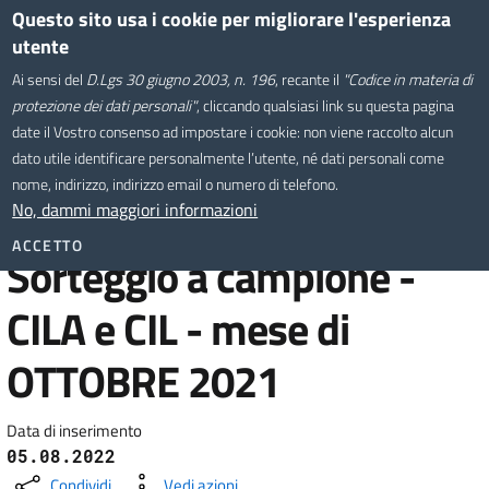
Salta
Questo sito usa i cookie per migliorare l'esperienza
Comune di Montevarchi
al
utente
contenuto
Sistema Informativo
Ai sensi del
D.Lgs 30 giugno 2003, n. 196
, recante il
"Codice in materia di
principale
Territoriale
protezione dei dati personali"
, cliccando qualsiasi link su questa pagina
date il Vostro consenso ad impostare i cookie: non viene raccolto alcun
dato utile identificare personalmente l’utente, né dati personali come
Home
/
nome, indirizzo, indirizzo email o numero di telefono.
Sorteggio a campione - CILA e CIL - mese di OTTOBRE 2021
No, dammi maggiori informazioni
ACCETTO
Sorteggio a campione -
CILA e CIL - mese di
OTTOBRE 2021
Data di inserimento
05.08.2022
Condividi
Vedi azioni