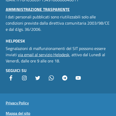
AMMINISTRAZIONE TRASPARENTE
I dati personali pubblicati sono riutilizzabili solo alle
condizioni previste dalla direttiva comunitaria 2003/98/CE
e dal d.lgs. 36/2006.
HELPDESK
Segnalazioni di malfunzionamenti del SIT possono essere
inviati
via email al servizio Helpdesk
, attivo dal Lunedì al
Venerdì, dalle ore 9 alle ore 18.
SEGUICI SU
Facebook
Instagram
Twitter
Whatsapp
Telegram
youtube
Useful links section
Small
Privacy Policy
prints
Mappa del sito