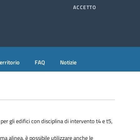
ACCETTO
Accedi all'area personale
Cerca
erritorio
FAQ
Notizie
per gli edifici con disciplina di intervento t4 e t5,
tima alinea, è possibile utilizzare anche le