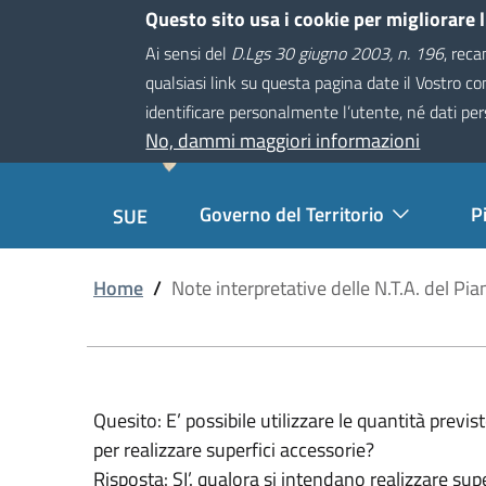
Salta
Questo sito usa i cookie per migliorare 
Comune di Montevarchi
al
Ai sensi del
D.Lgs 30 giugno 2003, n. 196
, reca
contenuto
qualsiasi link su questa pagina date il Vostro c
Sistema Informa
principale
identificare personalmente l’utente, né dati per
Comune di Montevarchi
No, dammi maggiori informazioni
Navigazione
Governo del Territorio
P
SUE
Principale
Home
/
Note interpretative delle N.T.A. del Pi
Quesito: E’ possibile utilizzare le quantità previst
per realizzare superfici accessorie?
Risposta: SI’. qualora si intendano realizzare super