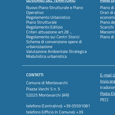
Footer
GOVERNO DEL TERRITORIO
PIANI D
Nuovo Piano Strutturale e Piano
Piano di
menu
Operativo
Orari di 
Regolamento Urbanistico
economi
Piano Strutturale
Piano de
Regolamento Edilizio
Scarichi
Criteri attuazione art.28 ...
Manomiss
Regolamento sui Centri Storici
Piano di
Schema di convenzione opere di
urbanizzazione
Valutazione Ambientale Strategica
Modulistica urbanistica
CONTATTI
E-mail 
Invio pr
Comune di Montevarchi
tradizio
Piazza Varchi 5 n. 5
Posta El
52025 Montevarchi (AR)
PEC)
telefono (Centralino): +39 05591081
telefono (Ufficio In Comune): +39