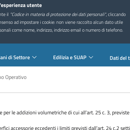
l'esperienza utente
nte il
"Codice in materia di protezione dei dati personali"
, cliccando
onsenso ad impostare i cookie: non viene raccolto alcun dato utile
tivo Territoriale
sonali come nome, indirizzo, indirizzo email o numero di telefono.
Seguici su
iani di Settore
Edilizia e SUAP
Dati del t
ano Operativo
e per le addizioni volumetriche di cui all’art. 25 c. 3, previste 
fici accessorie eccedenti i limiti previsti dall’art. 24 c.2 set