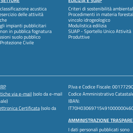
I SETTORE
EDILIZIA E SUAP
 classificazione acustica
Criteri di sostenibilità ambienta
esercizio delle attività
Procedimenti in materia foresta
che
vincolo idrogeologico
gli impianti pubblicitari
Modulistica edilizia
 non in pubblica fognatura
SUAP - Sportello Unico Attività
ioni suolo pubblico
Produttive
 Protezione Civile
URP
P.Iva e Codice Fiscale: 001772
atiche via e-mail
(solo da e-mail
Codice Amministrativo Catastal
nale)
IBAN:
ettronica Certificata
(solo da
IT70H0306971549100000046
AMMINISTRAZIONE TRASPARE
I dati personali pubblicati sono