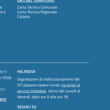
DATI DEL TERRITORIO
le
Carta Tecnica Comunale
le e
Carta Tecnica Regionale
Catasto
HELPDESK
90517
e: F656
Segnalazioni di malfunzionamenti del
SIT possono essere inviati
via email al
011
servizio Helpdesk
, attivo dal Lunedì al
Venerdì, dalle ore 9 alle ore 18.
NTE
SEGUICI SU