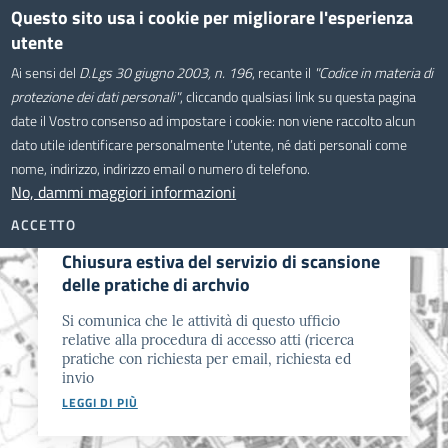
Salta
Questo sito usa i cookie per migliorare l'esperienza
Comune di Montevarchi
al
utente
contenuto
Sistema Informativo
Ai sensi del
D.Lgs 30 giugno 2003, n. 196
, recante il
"Codice in materia di
principale
Territoriale
protezione dei dati personali"
, cliccando qualsiasi link su questa pagina
date il Vostro consenso ad impostare i cookie: non viene raccolto alcun
dato utile identificare personalmente l’utente, né dati personali come
nome, indirizzo, indirizzo email o numero di telefono.
No, dammi maggiori informazioni
NOTIZIE
ACCETTO
GIO, 06/08/2026 - 11:30
Chiusura estiva del servizio di scansione
delle pratiche di archvio
Si comunica che le attività di questo ufficio
relative alla procedura di accesso atti (ricerca
pratiche con richiesta per email, richiesta ed
invio
LEGGI DI PIÙ