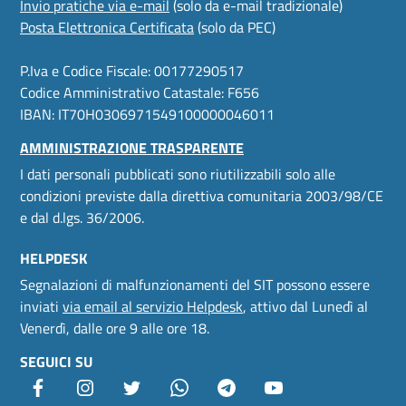
Invio pratiche via e-mail
(solo da e-mail tradizionale)
Posta Elettronica Certificata
(solo da PEC)
P.Iva e Codice Fiscale: 00177290517
Codice Amministrativo Catastale: F656
IBAN: IT70H0306971549100000046011
AMMINISTRAZIONE TRASPARENTE
I dati personali pubblicati sono riutilizzabili solo alle
condizioni previste dalla direttiva comunitaria 2003/98/CE
e dal d.lgs. 36/2006.
HELPDESK
Segnalazioni di malfunzionamenti del SIT possono essere
inviati
via email al servizio Helpdesk
, attivo dal Lunedì al
Venerdì, dalle ore 9 alle ore 18.
SEGUICI SU
Facebook
Instagram
Twitter
Whatsapp
Telegram
youtube