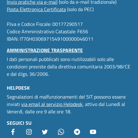
Invio pratiche via e-mail
(solo da e-mail tradizionale)
Posta Elettronica Certificata
(solo da PEC)
P.Iva e Codice Fiscale: 00177290517
Codice Amministrativo Catastale: F656
IBAN: IT70H0306971549100000046011
AMMINISTRAZIONE TRASPARENTE
I dati personali pubblicati sono riutilizzabili solo alle
condizioni previste dalla direttiva comunitaria 2003/98/CE
e dal d.lgs. 36/2006.
HELPDESK
Segnalazioni di malfunzionamenti del SIT possono essere
inviati
via email al servizio Helpdesk
, attivo dal Lunedì al
Venerdì, dalle ore 9 alle ore 18.
SEGUICI SU
Facebook
Instagram
Twitter
Whatsapp
Telegram
youtube