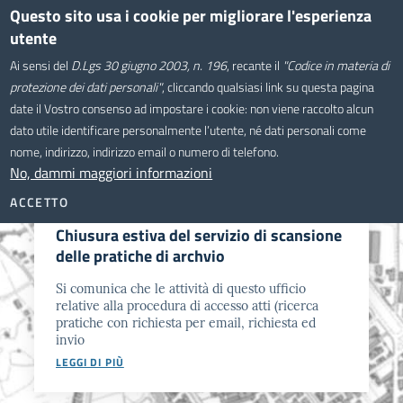
Salta
Questo sito usa i cookie per migliorare l'esperienza
Comune di Montevarchi
al
utente
contenuto
Sistema Informativo
Ai sensi del
D.Lgs 30 giugno 2003, n. 196
, recante il
"Codice in materia di
principale
Territoriale
protezione dei dati personali"
, cliccando qualsiasi link su questa pagina
date il Vostro consenso ad impostare i cookie: non viene raccolto alcun
dato utile identificare personalmente l’utente, né dati personali come
nome, indirizzo, indirizzo email o numero di telefono.
No, dammi maggiori informazioni
NOTIZIE
ACCETTO
GIO, 06/08/2026 - 11:30
Chiusura estiva del servizio di scansione
delle pratiche di archvio
Si comunica che le attività di questo ufficio
relative alla procedura di accesso atti (ricerca
pratiche con richiesta per email, richiesta ed
invio
LEGGI DI PIÙ